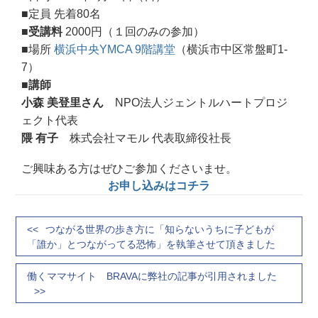
■定員
先着80名
■
受講料
2000円（１回のみの参加）
■場所
横浜中央YMCA 9階講堂
（横浜市中区常盤町1-
7）
■講師
小森 美登里さん
NPO法人ジェントルハートプロジ
ェクト代表
隈 有子
株式会社マモル 代表取締役社長
ご興味ある方はぜひご参加くださいませ。
お申し込みはコチラ
つながる世界の歩き方に「知らないうちに子どもが
「誰か」とつながってる恐怖」を執筆させて頂きました
働くママサイト BRAVAに弊社の記事が引用されました