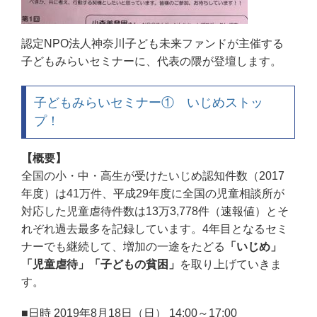
認定NPO法人神奈川子ども未来ファンドが主催する
子どもみらいセミナー
に、代表の隈が登壇します。
子どもみらいセミナー① いじめストッ
プ！
【概要】
全国の小・中・高生が受けたいじめ認知件数（2017
年度）は41万件、平成29年度に全国の児童相談所が
対応した児童虐待件数は13万3,778件（速報値）とそ
れぞれ過去最多を記録しています。4年目となるセミ
ナーでも継続して、増加の一途をたどる
「いじめ」
「児童虐待」「子どもの貧困」
を取り上げていきま
す。
■日時
2019年8月18日（日） 14:00～17:00