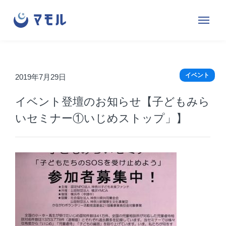
株
サ
メ
式
イ
ニ
会
ト
ュ
社
内
ー
マ
メ
イベント
2019年7月29日
を
モ
ニ
開
イベント登壇のお知らせ【子どもみら
ル
ュ
閉
ー
いセミナー①いじめストップ」】
す
る