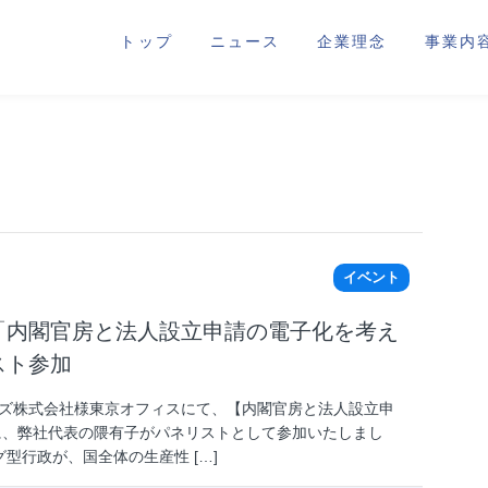
トップ
ニュース
企業理念
事業内
サ
イ
ト
内
メ
ニ
ュ
ー
イベント
「内閣官房と法人設立申請の電子化を考え
スト参加
イボウズ株式会社様東京オフィスにて、【内閣官房と法人設立申
に、弊社代表の隈有子がパネリストとして参加いたしまし
型行政が、国全体の生産性 […]