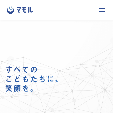
株
サ
メ
式
イ
ニ
会
ト
ュ
社
内
ー
マ
メ
を
モ
ニ
開
ル
ュ
閉
ー
す
すべての
る
こどもたちに、
笑顔を。