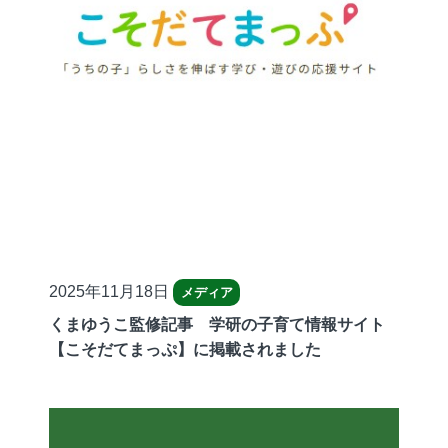
公
2025年11月18日
メディア
開
くまゆうこ監修記事 学研の子育て情報サイト
日
【こそだてまっぷ】に掲載されました