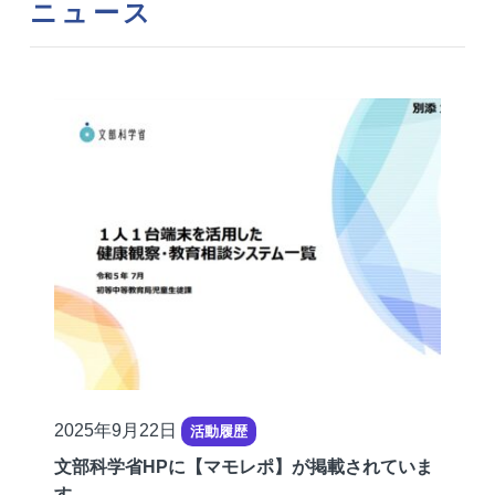
ニュース
公
2025年9月22日
活動履歴
開
文部科学省HPに【マモレポ】が掲載されていま
日
す