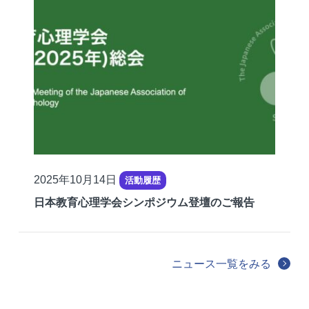
公
2025年10月14日
活動履歴
開
日本教育心理学会シンポジウム登壇のご報告
日
ニュース一覧をみる