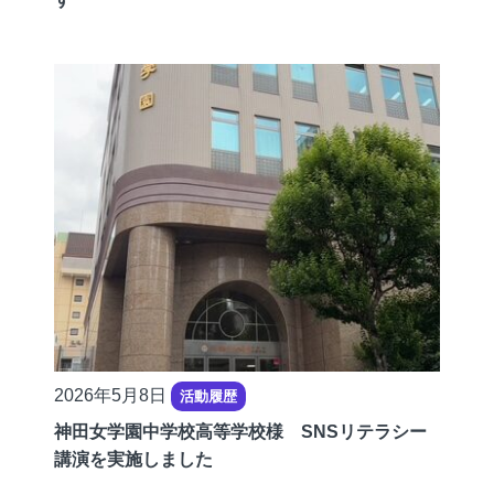
公
2026年5月8日
活動履歴
開
神田女学園中学校高等学校様 SNSリテラシー
日
講演を実施しました