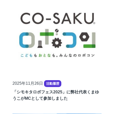
公
2025年11月26日
活動履歴
開
「シモキタロボフェス2025」に弊社代表くまゆ
日
うこがMCとして参加しました