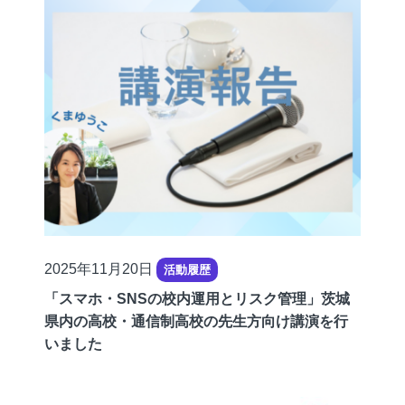
公
2025年11月20日
活動履歴
開
「スマホ・SNSの校内運用とリスク管理」茨城
日
県内の高校・通信制高校の先生方向け講演を行
いました