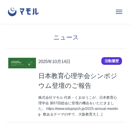
株
サ
メ
式
イ
ニ
会
ト
ュ
社
内
ニュース
ー
マ
メ
を
モ
ニ
開
ル
ュ
2025年10月14日
活動履歴
閉
ー
す
日本教育心理学会シンポジ
る
ウム登壇のご報告
株式会社マモル 代表・くまゆうこが、日本教育心
理学会 第67回総会に登壇の機会をいただきまし
た。 https://www.edupsych.jp/2025-annual-meetin
g 数あるテーマの中で、大阪教育大 […]