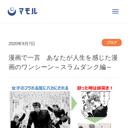
株
サ
メ
式
イ
ニ
会
ト
ュ
社
内
ー
マ
メ
ブログ
2020年9月7日
を
モ
ニ
開
漫画で一言 あなたが人生を感じた漫
ル
ュ
閉
ー
画のワンシーン～スラムダンク編～
す
る