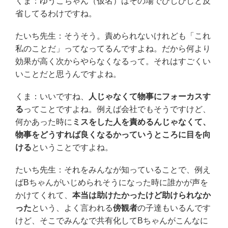
くま：ゆうこちゃん（仮名）はその場でひしひしと反
省してるわけですね。
たいち先生：そうそう。責められないけれども「これ
私のことだ」ってなってるんですよね。だから何より
効果が高く次からやらなくなるって。それはすごくい
いことだと思うんですよね。
くま：いいですね、
人じゃなくて物事にフォーカスす
る
ってことですよね。例えば会社でもそうですけど、
何かあった時に
ミスをした人を責めるんじゃなくて、
物事をどうすれば良くなるかっていうところに目を向
ける
ということですよね。
たいち先生：それをみんなが知っていることで、例え
ばBちゃんがいじめられそうになった時に誰かが声を
かけてくれて、
本当は助けたかったけど助けられなか
った
という、よく言われる
傍観者
の子達もいるんです
けど、そこでみんなで共有化してBちゃんがこんなに