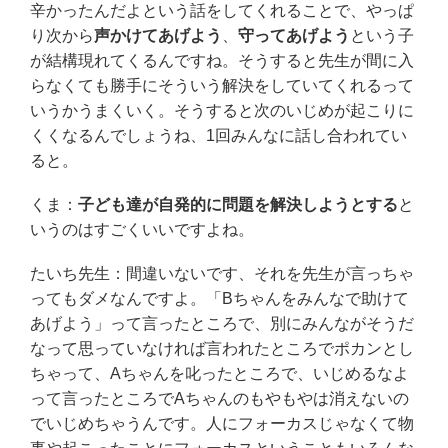
辛かったんだよという話をしてくれることで、やっぱ
り次から
声かけてあげよう
、
守ってあげよう
という子
が結構現れてくるんですね。そうすると先生が間に入
らなくても勝手にそういう解決をしていてくれるって
いうかうまくいく。そうすると次のいじめが起こりに
くくなるんでしょうね、1回みんなに話し合われてい
ると。
くま：
子ども達が自発的に問題を解決しようとする
と
いうのはすごくいいですよね。
たいち先生：間違いないです、それを先生が言っちゃ
ってもダメなんですよ。「Bちゃんをみんなで助けて
あげよう」って言ったところで、別にみんながそうだ
なって思っていなければ言われたところでポカンとし
ちゃって、Aちゃんを叱ったところで、いじめるなよ
って言ったところでAちゃんのもやもやは消えないの
でいじめちゃうんです。人にフォーカスじゃなくて物