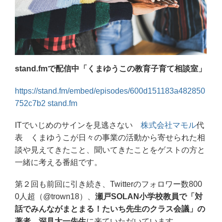
stand.fmで配信中「くまゆうこの教育子育て相談室」
https://stand.fm/embed/episodes/600d151183a482850
752c7b2
stand.fm
ITでいじめのサインを見逃さない
株式会社マモル
代
表 くまゆうこが日々の事業の活動から寄せられた相
談や見えてきたこと、聞いてきたことをゲストの方と
一緒に考える番組です。
第２回も前回に引き続き、Twitterのフォロワー数800
0人超（@trown18）、
瀬戸SOLAN小学校教員で「対
話でみんながまとまる！たいち先生のクラス会議」の
著者 深見太一先生
に来ていただいています。