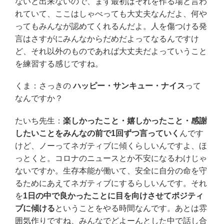
ないと出来ないので、まず最初はそれを作る場と言わ
れていて、ここはしゃべっても大丈夫なんだよ、何や
ってもみんなが認めてくれるんだよ。人を傷つける発
言はさすがにみんなからだめだよってなるんですけ
ど、それ以外のものであれば大丈夫だよっていうこと
を練習する感じですね。
くま：さっきの
ハッピー・サンキュー・ナイス
って
なんですか？
たいち先生：
楽しかったこと・嬉しかったこと・感謝
したいことをみんなの前で1回ずつ言っていく
んです
けど、ノーってネガティブに傾くらしいんですよ、ほ
っとくと。コロナのニュースとか不安になるわけじゃ
ないですか。生存本能が働いて、安全に自分の命を守
るためにあえてネガティブにするらしいんです。それ
を
1日の中で良かったことに目を向けさせてポジティ
ブに傾ける
ということをやる時間なんです。あとは雰
囲気作りですね、みんなでどよーんとした中で話し合