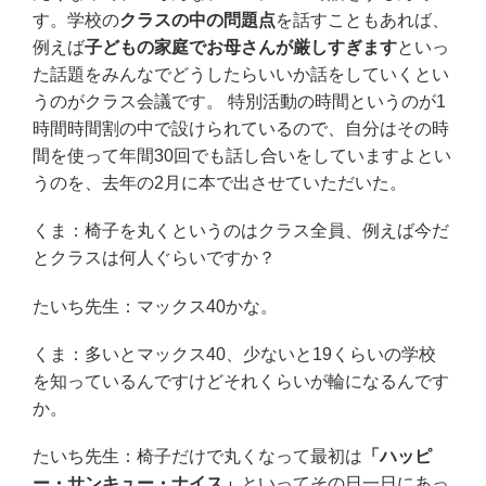
す。学校の
クラスの中の問題点
を話すこともあれば、
例えば
子どもの家庭でお母さんが厳しすぎます
といっ
た話題をみんなでどうしたらいいか話をしていくとい
うのがクラス会議です。 特別活動の時間というのが1
時間時間割の中で設けられているので、自分はその時
間を使って年間30回でも話し合いをしていますよとい
うのを、去年の2月に本で出させていただいた。
くま：椅子を丸くというのはクラス全員、例えば今だ
とクラスは何人ぐらいですか？
たいち先生：マックス40かな。
くま：多いとマックス40、少ないと19くらいの学校
を知っているんですけどそれくらいが輪になるんです
か。
たいち先生：椅子だけで丸くなって最初は
「ハッピ
ー・サンキュー・ナイス」
といってその日一日にあっ