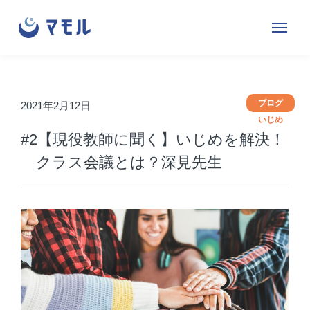
株
サ
メ
式
イ
ニ
会
ト
ュ
社
内
ー
マ
メ
ブログ
2021年2月12日
を
モ
ニ
いじめ
開
#2【現役教師に聞く】いじめを解決！
ル
ュ
閉
ー
クラス会議とは？深見先生
す
る